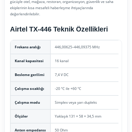
gücüyle otel, mağaza, restoran, organizasyon, güvenlik ve saha
ekiplerinin kısa mesafeli haberleşme ihtiyaçlarında
değerlendirilebilir.
Airtel TX-446 Teknik Özellikleri
Frekans aralığı
446,00625–446,09375 MHz
Kanal kapasitesi
16 kanal
Besleme gerilimi
7,4 V DC
Çalışma sıcaklığı
-20 °C ile +60 °C
Çalışma modu
Simplex veya yarı dupleks
Ölçüler
Yaklaşık 131 × 58 × 34,5 mm
Anten empedansı
50 Ohm