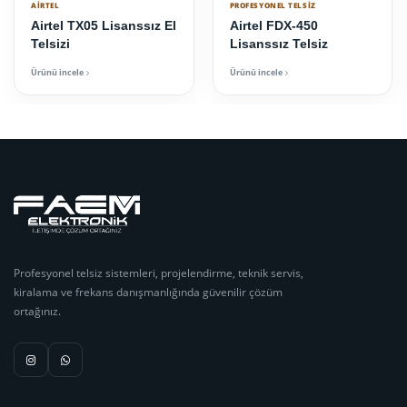
AIRTEL
PROFESYONEL TELSIZ
Airtel TX05 Lisanssız El
Airtel FDX-450
Telsizi
Lisanssız Telsiz
Ürünü incele
Ürünü incele
Profesyonel telsiz sistemleri, projelendirme, teknik servis,
kiralama ve frekans danışmanlığında güvenilir çözüm
ortağınız.