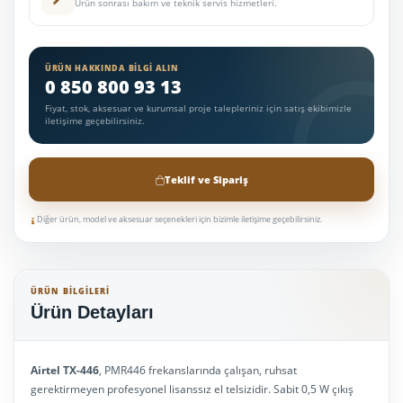
Ürün sonrası bakım ve teknik servis hizmetleri.
ÜRÜN HAKKINDA BILGI ALIN
0 850 800 93 13
Fiyat, stok, aksesuar ve kurumsal proje talepleriniz için satış ekibimizle
iletişime geçebilirsiniz.
Teklif ve Sipariş
Diğer ürün, model ve aksesuar seçenekleri için bizimle iletişime geçebilirsiniz.
ÜRÜN BILGILERI
Ürün Detayları
Airtel TX-446
, PMR446 frekanslarında çalışan, ruhsat
gerektirmeyen profesyonel lisanssız el telsizidir. Sabit 0,5 W çıkış