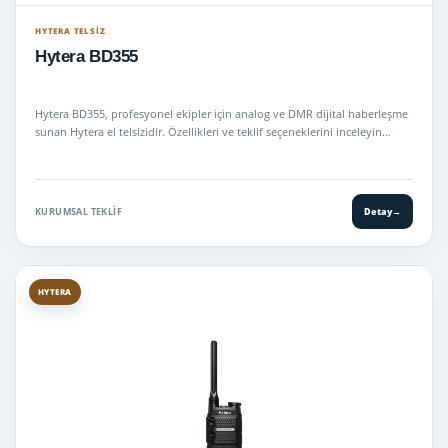
HYTERA TELSIZ
Hytera BD355
Hytera BD355, profesyonel ekipler için analog ve DMR dijital haberleşme
sunan Hytera el telsizidir. Özellikleri ve teklif seçeneklerini inceleyin…
KURUMSAL TEKLIF
Detay
→
HYTERA