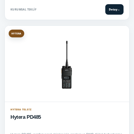
KURUMSAL TEKLIF
Detay
→
HYTERA
HYTERA TELSIZ
Hytera PD485