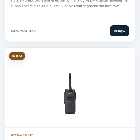
Hytera PD485, profesyonel ekipler için analog ve DMR dijital haberleşme
sunan Hytera el telsizidir. Özellikleri ve teklif seçeneklerini inceleyin…
KURUMSAL TEKLIF
Detay
→
HYTERA
HYTERA TELSIZ