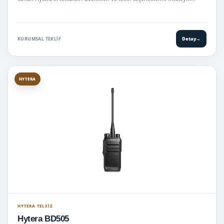
KURUMSAL TEKLIF
Detay
→
HYTERA
HYTERA TELSIZ
Hytera BD505