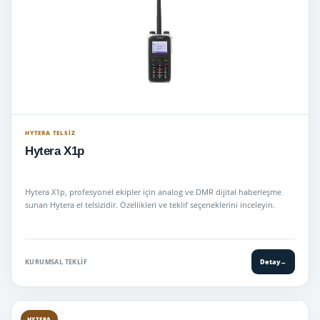
HYTERA TELSIZ
Hytera X1p
Hytera X1p, profesyonel ekipler için analog ve DMR dijital haberleşme
sunan Hytera el telsizidir. Özellikleri ve teklif seçeneklerini inceleyin.
KURUMSAL TEKLIF
Detay
→
HYTERA