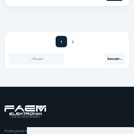
1
2
←
Önceki
Sonraki
→
Profesyonel telsiz sistemleri, projelendirme, teknik servis,