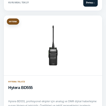
KURUMSAL TEKLIF
Detay
→
HYTERA
HYTERA TELSIZ
Hytera BD555
Hytera BD555, profesyonel ekipler için analog ve DMR dijital haberleşme
sunan Hytera el telsizidir. Özellikleri ve teklif seçeneklerini inceleyin…