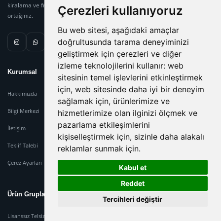
kiralama ve frekans danışmanlığında güvenilir çözüm
Çerezleri kullanıyoruz
ortağınız.
Bu web sitesi, aşağıdaki amaçlar
doğrultusunda tarama deneyiminizi
geliştirmek için çerezleri ve diğer
izleme teknolojilerini kullanır:
web
Kurumsal
sitesinin temel işlevlerini etkinleştirmek
için
,
web sitesinde daha iyi bir deneyim
Hakkımızda
sağlamak için
,
ürünlerimize ve
Bilgi Merkezi
hizmetlerimize olan ilginizi ölçmek ve
pazarlama etkileşimlerini
İletişim
kişiselleştirmek için
,
sizinle daha alakalı
Teklif Talebi
reklamlar sunmak için
.
Çerez Ayarları
Kabul et
Reddet
Ürün Grupları
Tercihleri değiştir
Lisanssız Telsiz