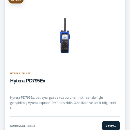
HYTERA TELSIZ
Hytera PD795Ex
Hytera PD795Ex, patlayıcı gaz ve toz bulunan riskli sahalar için
geliştirilmiş Hytera exproof DMR telsizidir. Özellikleri ve teklif bilgilerini
i…
KURUMSAL TEKLIF
Detay
→