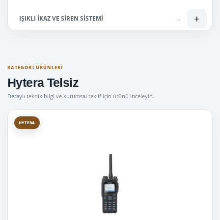
+
IŞIKLI İKAZ VE SİREN SİSTEMİ
→
−
Lisanslı Telsizler
→
Hytera Telsiz
→
KATEGORI ÜRÜNLERI
Hytera Telsiz
İcom Telsiz
→
Detaylı teknik bilgi ve kurumsal teklif için ürünü inceleyin.
Kenwood Telsiz
→
HYTERA
Motorola Telsiz
→
+
Lisanssız Telsiz
→
Mini Tepe Lambaları
→
Uyuşturucu Ölçüm Cihazları
→
Bas Konuş telsiz ( SİM kartlı )
→