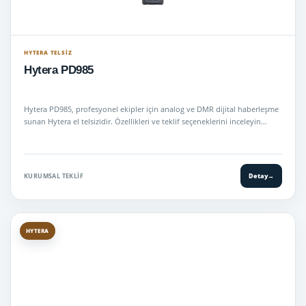
HYTERA TELSIZ
Hytera PD985
Hytera PD985, profesyonel ekipler için analog ve DMR dijital haberleşme
sunan Hytera el telsizidir. Özellikleri ve teklif seçeneklerini inceleyin…
KURUMSAL TEKLIF
Detay
→
HYTERA