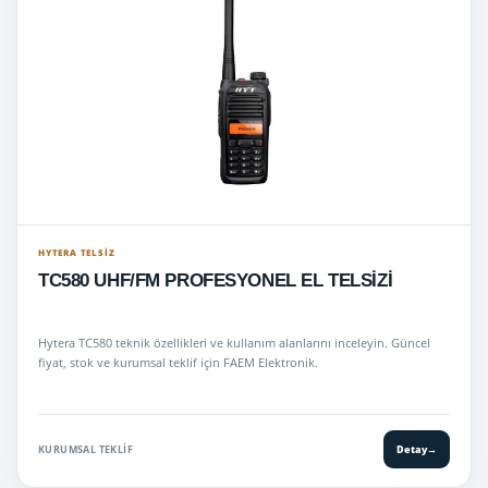
HYTERA TELSIZ
TC580 UHF/FM PROFESYONEL EL TELSİZİ
Hytera TC580 teknik özellikleri ve kullanım alanlarını inceleyin. Güncel
fiyat, stok ve kurumsal teklif için FAEM Elektronik.
KURUMSAL TEKLIF
Detay
→