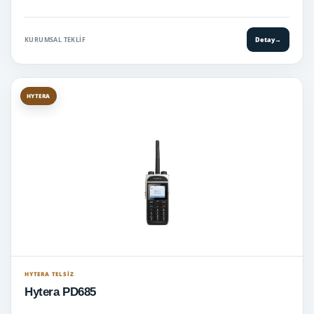
KURUMSAL TEKLIF
Detay
→
HYTERA
HYTERA TELSIZ
Hytera PD685