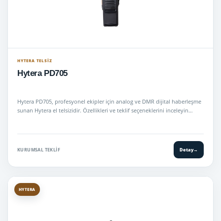
HYTERA TELSIZ
Hytera PD705
Hytera PD705, profesyonel ekipler için analog ve DMR dijital haberleşme
sunan Hytera el telsizidir. Özellikleri ve teklif seçeneklerini inceleyin…
KURUMSAL TEKLIF
Detay
→
HYTERA