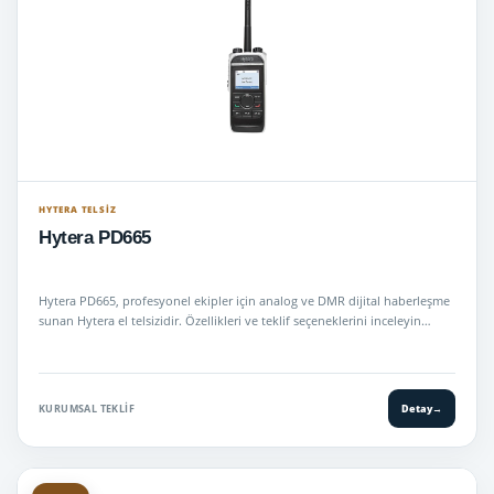
HYTERA TELSIZ
Hytera PD665
Hytera PD665, profesyonel ekipler için analog ve DMR dijital haberleşme
sunan Hytera el telsizidir. Özellikleri ve teklif seçeneklerini inceleyin…
KURUMSAL TEKLIF
Detay
→