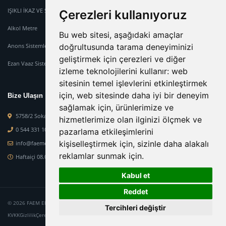
IŞIKLI İKAZ VE SİREN SİSTEMİ
Çerezleri kullanıyoruz
Alkol Metre
Bu web sitesi, aşağıdaki amaçlar
doğrultusunda tarama deneyiminizi
Anons Sistemleri
geliştirmek için çerezleri ve diğer
Ezan Vaaz Sistemleri
izleme teknolojilerini kullanır:
web
sitesinin temel işlevlerini etkinleştirmek
için
,
web sitesinde daha iyi bir deneyim
Bize Ulaşın
sağlamak için
,
ürünlerimize ve
5758/2 Sokak No : 2-M Orcaner İş Mer. Karabağlar Mah. Karabağlar-İzmir
hizmetlerimize olan ilginizi ölçmek ve
0 544 331 10 84
pazarlama etkileşimlerini
kişiselleştirmek için
,
sizinle daha alakalı
info@faemelektronik.com
reklamlar sunmak için
.
Haftaiçi 08.00 - 19.00 - Haftasonu 08.00 - 15.00
Kabul et
Reddet
© 2026 FAEM Elektronik. Tüm hakları saklıdır.
Tercihleri değiştir
KVKK
Gizlilik
Çerez Politikası