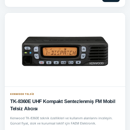
KENWOOD TELSIZ
TK-8360E UHF Kompakt Sentezlenmiş FM Mobil
Telsiz Alıcısı
Kenwood TK-8360E teknik özellikleri ve kullanım alanlarını inceleyin.
Güncel fiyat, stok ve kurumsal teklif için FAEM Elektronik.