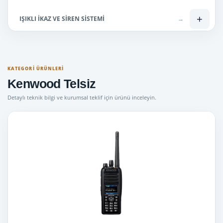
+
IŞIKLI İKAZ VE SİREN SİSTEMİ
→
−
Lisanslı Telsizler
→
Hytera Telsiz
→
KATEGORI ÜRÜNLERI
Kenwood Telsiz
İcom Telsiz
→
Detaylı teknik bilgi ve kurumsal teklif için ürünü inceleyin.
Kenwood Telsiz
→
Motorola Telsiz
→
+
Lisanssız Telsiz
→
Mini Tepe Lambaları
→
Uyuşturucu Ölçüm Cihazları
→
Bas Konuş telsiz ( SİM kartlı )
→