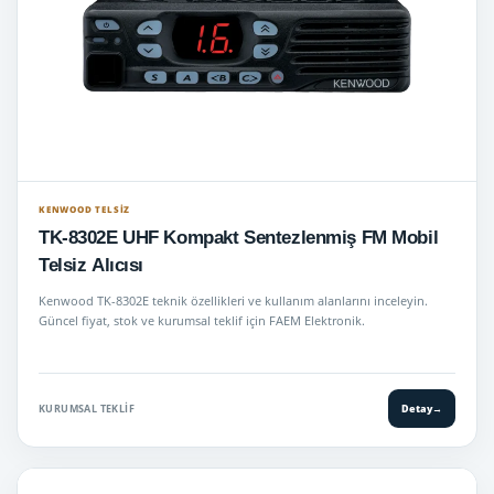
KENWOOD TELSIZ
TK-8302E UHF Kompakt Sentezlenmiş FM Mobil
Telsiz Alıcısı
Kenwood TK-8302E teknik özellikleri ve kullanım alanlarını inceleyin.
Güncel fiyat, stok ve kurumsal teklif için FAEM Elektronik.
KURUMSAL TEKLIF
Detay
→