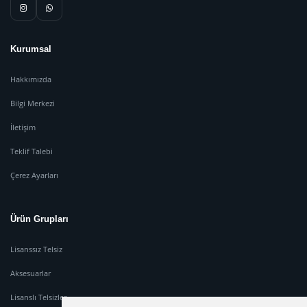
Kurumsal
Hakkımızda
Bilgi Merkezi
İletişim
Teklif Talebi
Çerez Ayarları
Ürün Grupları
Lisanssız Telsiz
Aksesuarlar
Lisanslı Telsizler