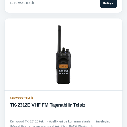
KURUMSAL TEKLIF
Detay
→
KENWOOD TELSIZ
TK-2312E VHF FM Taşınabilir Telsiz
Kenwood TK-2312E teknik özellikleri ve kullanım alanlarını inceleyin.
Güncel fiyat, stok ve kurumsal teklif için FAEM Elektronik.