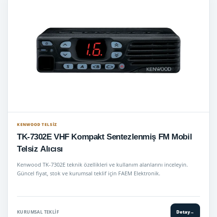
KENWOOD TELSIZ
TK-7302E VHF Kompakt Sentezlenmiş FM Mobil
Telsiz Alıcısı
Kenwood TK-7302E teknik özellikleri ve kullanım alanlarını inceleyin.
Güncel fiyat, stok ve kurumsal teklif için FAEM Elektronik.
KURUMSAL TEKLIF
Detay
→