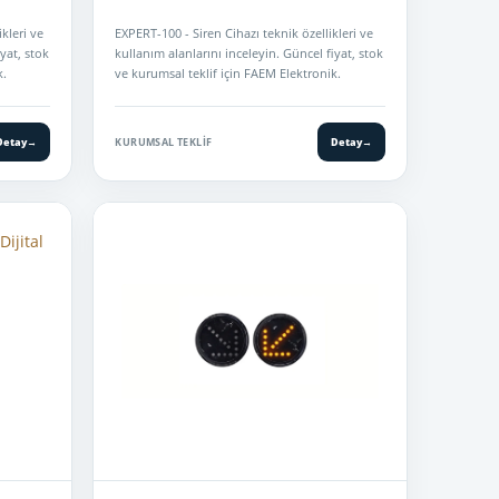
kleri ve
EXPERT-100 - Siren Cihazı teknik özellikleri ve
yat, stok
kullanım alanlarını inceleyin. Güncel fiyat, stok
k.
ve kurumsal teklif için FAEM Elektronik.
Detay
→
KURUMSAL TEKLIF
Detay
→