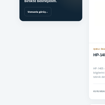
birlikte belirleyelim.
Silindirik İkaz Lambaları
→
Uzmanla görüş
→
Siren - Anons Sistemleri
→
Tepe Lambaları
→
Trafik Yönlendirme
→
+
Lisanslı Telsizler
→
IŞIKLI İK
HP-140
+
Lisanssız Telsiz
→
Mini Tepe Lambaları
→
HP-1405 -
bilgilerin
Uyuşturucu Ölçüm Cihazları
→
teknik des
geçin.
Bas Konuş telsiz ( SİM kartlı )
→
KURUMSAL