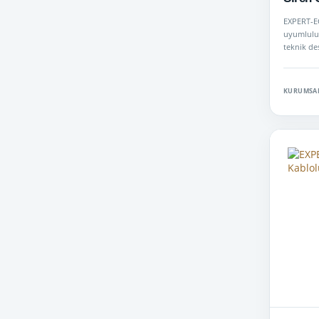
EXPERT-EC
uyumluluk 
teknik de
KURUMSAL