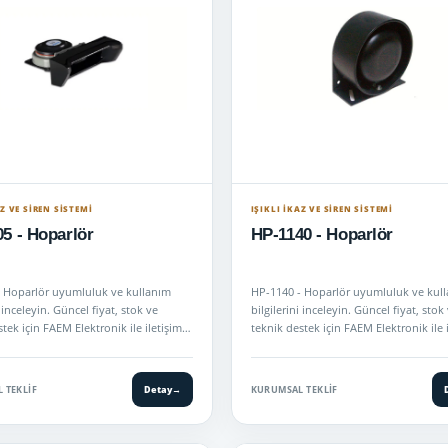
AZ VE SİREN SİSTEMİ
IŞIKLI İKAZ VE SİREN SİSTEMİ
5 - Hoparlör
HP-1140 - Hoparlör
 Hoparlör uyumluluk ve kullanım
HP-1140 - Hoparlör uyumluluk ve kul
i inceleyin. Güncel fiyat, stok ve
bilgilerini inceleyin. Güncel fiyat, stok
tek için FAEM Elektronik ile iletişime
teknik destek için FAEM Elektronik ile 
geçin.
 TEKLIF
Detay
→
KURUMSAL TEKLIF