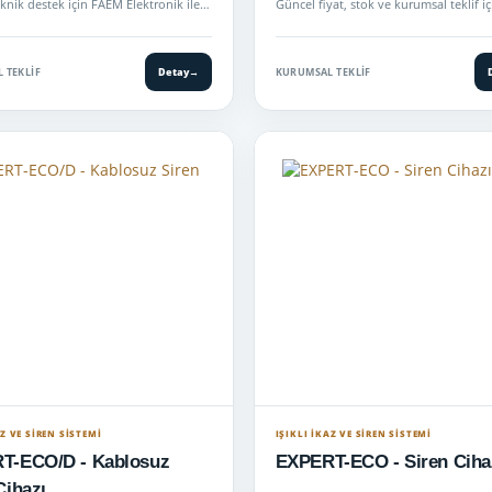
eknik destek için FAEM Elektronik ile
Güncel fiyat, stok ve kurumsal teklif 
Elektroni…
 TEKLIF
Detay
→
KURUMSAL TEKLIF
AZ VE SİREN SİSTEMİ
IŞIKLI İKAZ VE SİREN SİSTEMİ
T-ECO/D - Kablosuz
EXPERT-ECO - Siren Ciha
Cihazı