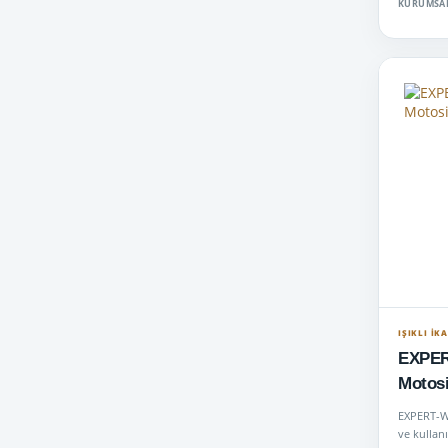
KURUMSAL
IŞIKLI İK
EXPER
Motosi
EXPERT-W
ve kullanı