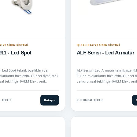
AZ VE SİREN SİSTEMİ
IŞIKLI İKAZ VE SİREN SİSTEMİ
11 - Led Spot
ALF Serisi - Led Armatür
 Led Spot teknik özellikleri ve
ALF Serisi - Led Armatür teknik özellikl
lanlarını inceleyin. Güncel fiyat, stok
kullanım alanlarını inceleyin. Güncel fi
al teklif için FAEM Elektronik.
ve kurumsal teklif için FAEM Elektroni
 TEKLIF
Detay
→
KURUMSAL TEKLIF