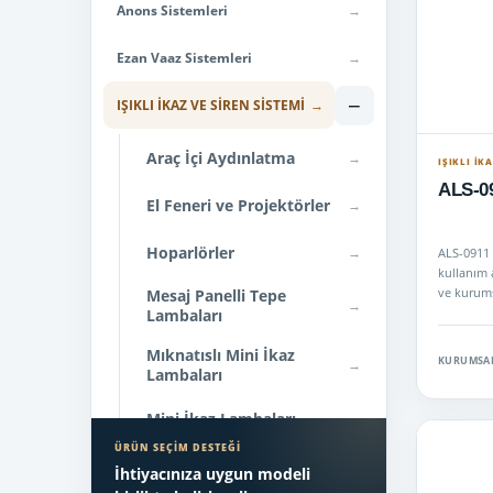
Anons Sistemleri
→
Ezan Vaaz Sistemleri
→
−
IŞIKLI İKAZ VE SİREN SİSTEMİ
→
Araç İçi Aydınlatma
→
IŞIKLI İK
ALS-09
El Feneri ve Projektörler
→
Hoparlörler
→
ALS-0911 -
kullanım a
ve kurums
Mesaj Panelli Tepe
→
Lambaları
Mıknatıslı Mini İkaz
KURUMSAL
→
Lambaları
Mini İkaz Lambaları
→
ÜRÜN SEÇIM DESTEĞI
Motosiklet İkaz Sistemleri
→
İhtiyacınıza uygun modeli