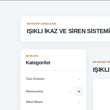
KATEGORI SONUÇLARI
IŞIKLI İKAZ VE SİREN SİSTEMİ
KATALOG
Kategoriler
KATEGORI Ü
IŞIKL
Tüm Ürünler
→
+
Aksesuarlar
→
Alkol Metre
→