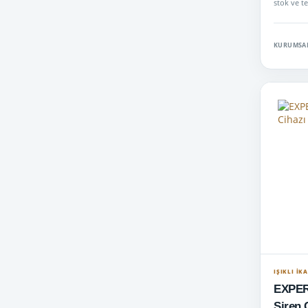
stok ve t
iletişi…
KURUMSAL
IŞIKLI İK
EXPER
Siren 