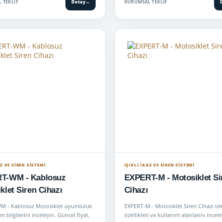
 TEKLIF
Detay
→
KURUMSAL TEKLIF
AZ VE SİREN SİSTEMİ
IŞIKLI İKAZ VE SİREN SİSTEMİ
T-WM - Kablosuz
EXPERT-M - Motosiklet Si
klet Siren Cihazı
Cihazı
M - Kablosuz Motosiklet uyumluluk
EXPERT-M - Motosiklet Siren Cihazı te
m bilgilerini inceleyin. Güncel fiyat,
özellikleri ve kullanım alanlarını incele