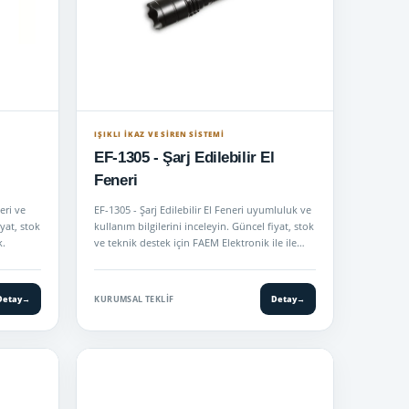
IŞIKLI İKAZ VE SİREN SİSTEMİ
EF-1305 - Şarj Edilebilir El
Feneri
eri ve
EF-1305 - Şarj Edilebilir El Feneri uyumluluk ve
yat, stok
kullanım bilgilerini inceleyin. Güncel fiyat, stok
k.
ve teknik destek için FAEM Elektronik ile ile…
Detay
→
KURUMSAL TEKLIF
Detay
→