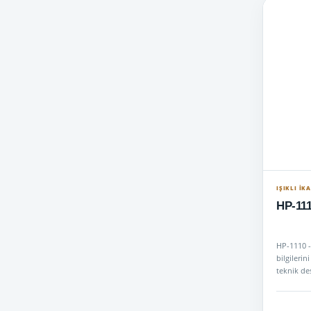
IŞIKLI İK
HP-111
HP-1110 -
bilgilerin
teknik des
geçin.