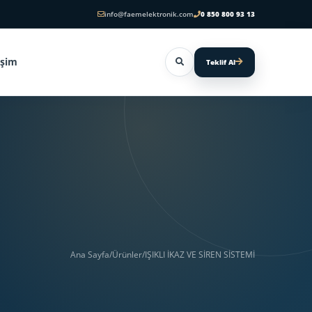
info@faemelektronik.com
0 850 800 93 13
işim
Teklif Al
Ana Sayfa
/
Ürünler
/
IŞIKLI İKAZ VE SİREN SİSTEMİ