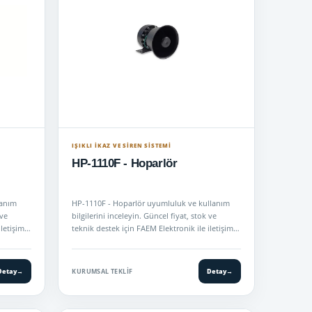
IŞIKLI İKAZ VE SİREN SİSTEMİ
HP-1110F - Hoparlör
lanım
HP-1110F - Hoparlör uyumluluk ve kullanım
 ve
bilgilerini inceleyin. Güncel fiyat, stok ve
iletişime
teknik destek için FAEM Elektronik ile iletişime
geçin.
Detay
→
KURUMSAL TEKLIF
Detay
→