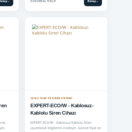
Detay
→
KURUMSAL TEKLIF
Detay
→
IŞIKLI İKAZ VE SİREN SİSTEMİ
ren
EXPERT-ECO/W - Kablosuz-
Kablolu Siren Cihazı
knik
EXPERT-ECO/W - Kablosuz-Kablolu Siren
yin.
uyumluluk bilgilerini inceleyin. Güncel fiyat ve