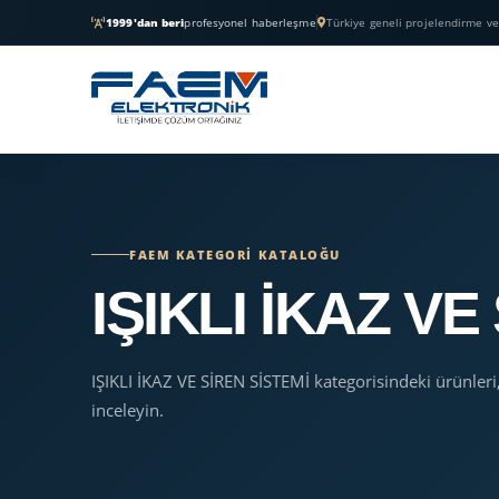
1999'dan beri
profesyonel haberleşme
Türkiye geneli projelendirme ve
FAEM KATEGORI KATALOĞU
IŞIKLI İKAZ VE
IŞIKLI İKAZ VE SİREN SİSTEMİ kategorisindeki ürünleri
inceleyin.