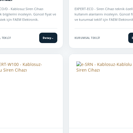
O/D - Kablosuz Siren Cihazı
EXPERT-ECO - Siren Cihazı teknik özelli
bilgilerini inceleyin. Güncel fiyat ve
kullanım alanlarını inceleyin. Güncel fi
stek için FAEM Elektronik.
ve kurumsal teklif için FAEM Elektroni
 TEKLIF
Detay
→
KURUMSAL TEKLIF