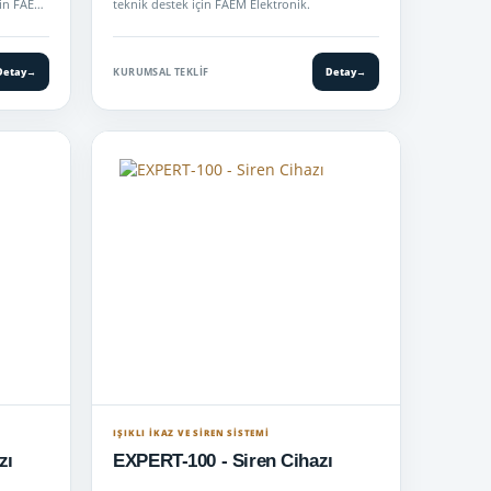
için FAEM
teknik destek için FAEM Elektronik.
Detay
→
KURUMSAL TEKLIF
Detay
→
IŞIKLI İKAZ VE SİREN SİSTEMİ
zı
EXPERT-100 - Siren Cihazı