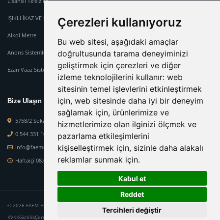
Lisanslı Telsizler
IŞIKLI İKAZ VE SİREN SİSTEMİ
Çerezleri kullanıyoruz
Alkol Metre
Bu web sitesi, aşağıdaki amaçlar
doğrultusunda tarama deneyiminizi
Anons Sistemleri
geliştirmek için çerezleri ve diğer
Ezan Vaaz Sistemleri
izleme teknolojilerini kullanır:
web
sitesinin temel işlevlerini etkinleştirmek
için
,
web sitesinde daha iyi bir deneyim
Bize Ulaşın
sağlamak için
,
ürünlerimize ve
5758/2 Sokak No : 2-M Orcaner İş Mer. Karabağlar Mah. Karabağlar-İzmir
hizmetlerimize olan ilginizi ölçmek ve
0 544 331 10 84
pazarlama etkileşimlerini
kişiselleştirmek için
,
sizinle daha alakalı
info@faemelektronik.com
reklamlar sunmak için
.
Haftaiçi 08.00 - 19.00 - Haftasonu 08.00 - 15.00
Kabul et
Reddet
© 2026 FAEM Elektronik. Tüm hakları saklıdır.
Tercihleri değiştir
KVKK
Gizlilik
Çerez Politikası