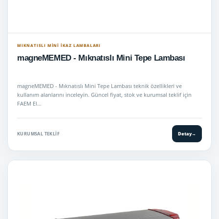
Siren - Anons Sistemleri
→
Tepe Lambaları
→
MIKNATISLI MINI İKAZ LAMBALARI
Trafik Yönlendirme
→
magneMEMED - Mıknatıslı Mini Tepe Lambası
+
Lisanslı Telsizler
→
magneMEMED - Mıknatıslı Mini Tepe Lambası teknik özellikleri ve
kullanım alanlarını inceleyin. Güncel fiyat, stok ve kurumsal teklif için
+
Lisanssız Telsiz
→
FAEM El…
Mini Tepe Lambaları
→
KURUMSAL TEKLIF
Detay
→
Uyuşturucu Ölçüm Cihazları
→
Bas Konuş telsiz ( SİM kartlı )
→