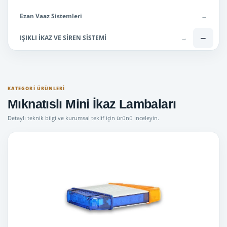
Ezan Vaaz Sistemleri
→
−
IŞIKLI İKAZ VE SİREN SİSTEMİ
→
Araç İçi Aydınlatma
→
El Feneri ve Projektörler
→
KATEGORI ÜRÜNLERI
Mıknatıslı Mini İkaz Lambaları
Hoparlörler
→
Detaylı teknik bilgi ve kurumsal teklif için ürünü inceleyin.
Mesaj Panelli Tepe Lambaları
→
Mıknatıslı Mini İkaz Lambaları
→
Mini İkaz Lambaları
→
Motosiklet İkaz Sistemleri
→
Silindirik İkaz Lambaları
→