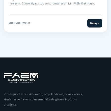
inceleyin. Güncel fiyat, stok ve kurumsal teklif için FAEM Elektronik.
KURUMSAL TEKLIF
Detay
→
Profesyonel telsiz sistemleri, projelendirme, teknik servis,
kiralama ve frekans danışmanlığında güvenilir çözüm
ortağınız.