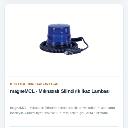
MIKNATISLI MINI İKAZ LAMBALARI
magneMCL - Mıknatıslı Silindirik İkaz Lambası
magneMCL - Mıknatıslı Silindirik teknik özellikleri ve kullanım alanlarını
inceleyin. Güncel fiyat, stok ve kurumsal teklif için FAEM Elektronik.