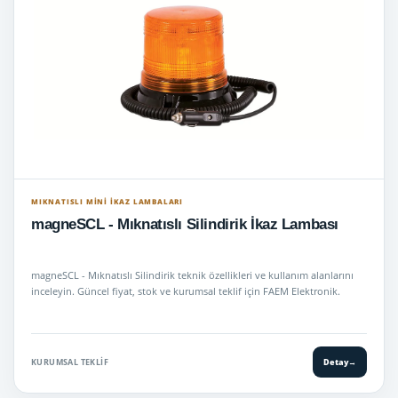
MIKNATISLI MINI İKAZ LAMBALARI
magneSCL - Mıknatıslı Silindirik İkaz Lambası
magneSCL - Mıknatıslı Silindirik teknik özellikleri ve kullanım alanlarını
inceleyin. Güncel fiyat, stok ve kurumsal teklif için FAEM Elektronik.
KURUMSAL TEKLIF
Detay
→