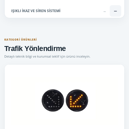
−
IŞIKLI İKAZ VE SİREN SİSTEMİ
→
Araç İçi Aydınlatma
→
El Feneri ve Projektörler
→
KATEGORI ÜRÜNLERI
Trafik Yönlendirme
Hoparlörler
→
Detaylı teknik bilgi ve kurumsal teklif için ürünü inceleyin.
Mesaj Panelli Tepe Lambaları
→
Mıknatıslı Mini İkaz Lambaları
→
Mini İkaz Lambaları
→
Motosiklet İkaz Sistemleri
→
Silindirik İkaz Lambaları
→
Siren - Anons Sistemleri
→