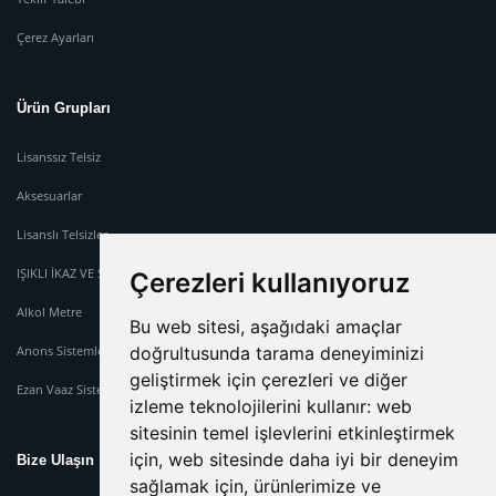
Çerez Ayarları
Ürün Grupları
Lisanssız Telsiz
Aksesuarlar
Lisanslı Telsizler
IŞIKLI İKAZ VE SİREN SİSTEMİ
Çerezleri kullanıyoruz
Alkol Metre
Bu web sitesi, aşağıdaki amaçlar
doğrultusunda tarama deneyiminizi
Anons Sistemleri
geliştirmek için çerezleri ve diğer
Ezan Vaaz Sistemleri
izleme teknolojilerini kullanır:
web
sitesinin temel işlevlerini etkinleştirmek
için
,
web sitesinde daha iyi bir deneyim
Bize Ulaşın
sağlamak için
,
ürünlerimize ve