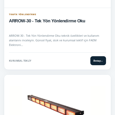
Tepe Lambaları
→
TRAFIK YÖNLENDIRME
Trafik Yönlendirme
→
ARROW-30 - Tek Yön Yönlendirme Oku
+
Lisanslı Telsizler
→
ARROW-30 - Tek Yön Yönlendirme Oku teknik özellikleri ve kullanım
alanlarını inceleyin. Güncel fiyat, stok ve kurumsal teklif için FAEM
+
Lisanssız Telsiz
→
Elektroni…
Mini Tepe Lambaları
→
KURUMSAL TEKLIF
Detay
→
Uyuşturucu Ölçüm Cihazları
→
Bas Konuş telsiz ( SİM kartlı )
→