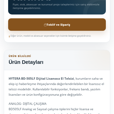
Fiyat, stok, aksesuar ve kurumsal proje talepleriniz için satış ekibimizle
iletişime geçebilirsiniz.
Teklif ve Sipariş
Diğer ürün, model ve aksesuar seçenekleri için bizimle iletişime geçebilirsiniz.
ÜRÜN BILGILERI
Ürün Detayları
HYTERA BD-505LF Dijital Lisanssız El Telsizi
, kurumların saha ve
ekip içi haberleşme ihtiyaçlarında değerlendirilebilen bir lisanssız el
telsizi modelidir. Kullanılabilir fonksiyonlar, frekans bandı, yazılım
lisansları ve ürün konfigürasyonuna göre değişebilir.
ANALOG- DİJİTAL ÇALIŞMA
BD505LF Analog ve Sayısal çalışma tiplerini hiçbir lisansa ve