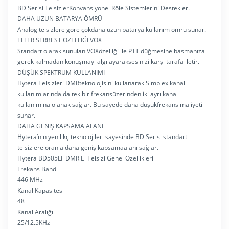
BD Serisi TelsizlerKonvansiyonel Röle Sistemlerini Destekler.
DAHA UZUN BATARYA ÖMRÜ
Analog telsizlere göre çokdaha uzun batarya kullanım ömrü sunar.
ELLER SERBEST ÖZELLİĞİ VOX
Standart olarak sunulan VOXözelliği ile PTT düğmesine basmanıza
gerek kalmadan konuşmayı algılayaraksesinizi karşı tarafa iletir.
DÜŞÜK SPEKTRUM KULLANIMI
Hytera Telsizleri DMRteknolojisini kullanarak Simplex kanal
kullanımlarında da tek bir frekansüzerinden iki ayrı kanal
kullanımına olanak sağlar. Bu sayede daha düşükfrekans maliyeti
sunar.
DAHA GENİŞ KAPSAMA ALANI
Hytera’nın yenilikçiteknolojileri sayesinde BD Serisi standart
telsizlere oranla daha geniş kapsamaalanı sağlar.
Hytera BD505LF DMR El Telsizi Genel Özellikleri
Frekans Bandı
446 MHz
Kanal Kapasitesi
48
Kanal Aralığı
25/12.5KHz