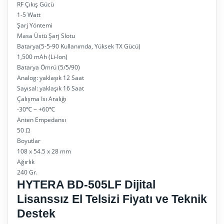
RF Çıkış Gücü
1-5 Watt
Şarj Yöntemi
Masa Üstü Şarj Slotu
Batarya(5-5-90 Kullanımda, Yüksek TX Gücü)
1,500 mAh (Li-Ion)
Batarya Ömrü (5/5/90)
Analog: yaklaşık 12 Saat
Sayısal: yaklaşık 16 Saat
Çalışma Isı Aralığı
-30℃ ~ +60℃
Anten Empedansı
50 Ω
Boyutlar
108 x 54.5 x 28 mm
Ağırlık
240 Gr.
HYTERA BD-505LF Dijital
Lisanssız El Telsizi Fiyatı ve Teknik
Destek