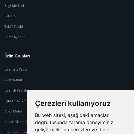
Bilgi Merkezi
İletişim
Teklif Talebi
Çerez Ayarları
Ürün Grupları
Lisanssız Telsiz
Aksesuarlar
Lisanslı Telsizler
IŞIKLI İKAZ VE SİREN SİSTEMİ
Çerezleri kullanıyoruz
Alkol Metre
Bu web sitesi, aşağıdaki amaçlar
Anons Sistemleri
doğrultusunda tarama deneyiminizi
geliştirmek için çerezleri ve diğer
Ezan Vaaz Sistemleri