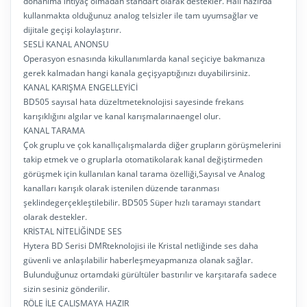
donanıma ihtiyaç olmadan standart olarak destekler. Hali hazırda
kullanmakta olduğunuz analog telsizler ile tam uyumsağlar ve
dijitale geçişi kolaylaştırır.
SESLİ KANAL ANONSU
Operasyon esnasında kikullanımlarda kanal seçiciye bakmanıza
gerek kalmadan hangi kanala geçişyaptığınızı duyabilirsiniz.
KANAL KARIŞMA ENGELLEYİCİ
BD505 sayısal hata düzeltmeteknolojisi sayesinde frekans
karışıklığını algılar ve kanal karışmalarınaengel olur.
KANAL TARAMA
Çok gruplu ve çok kanallıçalışmalarda diğer grupların görüşmelerini
takip etmek ve o gruplarla otomatikolarak kanal değiştirmeden
görüşmek için kullanılan kanal tarama özelliği,Sayısal ve Analog
kanalları karışık olarak istenilen düzende taranması
şeklindegerçekleştilebilir. BD505 Süper hızlı taramayı standart
olarak destekler.
KRİSTAL NİTELİĞİNDE SES
Hytera BD Serisi DMRteknolojisi ile Kristal netliğinde ses daha
güvenli ve anlaşılabilir haberleşmeyapmanıza olanak sağlar.
Bulunduğunuz ortamdaki gürültüler bastırılır ve karşıtarafa sadece
sizin sesiniz gönderilir.
RÖLE İLE ÇALIŞMAYA HAZIR