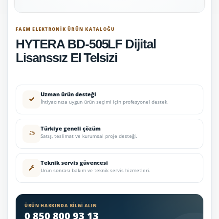
FAEM ELEKTRONIK ÜRÜN KATALOĞU
HYTERA BD-505LF Dijital
Lisanssız El Telsizi
Uzman ürün desteği
İhtiyacınıza uygun ürün seçimi için profesyonel destek.
Türkiye geneli çözüm
Satış, teslimat ve kurumsal proje desteği.
Teknik servis güvencesi
Ürün sonrası bakım ve teknik servis hizmetleri.
ÜRÜN HAKKINDA BILGI ALIN
0 850 800 93 13