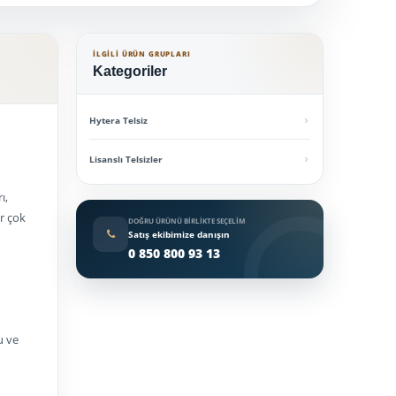
İLGILI ÜRÜN GRUPLARI
Kategoriler
Hytera Telsiz
Lisanslı Telsizler
ı,
ir çok
DOĞRU ÜRÜNÜ BIRLIKTE SEÇELIM
Satış ekibimize danışın
0 850 800 93 13
u ve