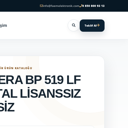
info@faemelektronik.com
0 850 800 93 13
işim
Teklif Al
NIK ÜRÜN KATALOĞU
ERA BP 519 LF
TAL LİSANSSIZ
SİZ