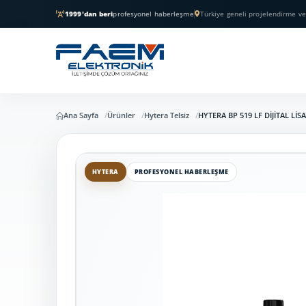
1999'dan beri
profesyonel haberleşme
Türkiye geneli projelendirme ve
Ana Sayfa
Ürünler
Hytera Telsiz
HYTERA BP 519 LF DİJİTAL LİS
HYTERA
PROFESYONEL HABERLEŞME