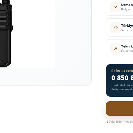
Uzman 
İhtiyacı
Türkiy
Satış, t
Teknik
Ürün son
ÜRÜN HAKKIN
0 850 
Fiyat, stok, ak
iletişime geçebi
Diğer ürün, model ve