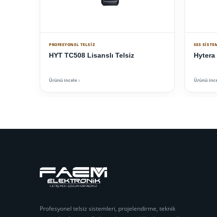
PROFESYONEL TELSIZ
SES SISTE
HYT TC508 Lisanslı Telsiz
Hytera
Ürünü incele
Ürünü inc
Profesyonel telsiz sistemleri, projelendirme, teknik