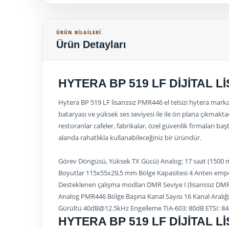
ÜRÜN BILGILERI
Ürün Detayları
HYTERA BP 519 LF DİJİTAL L
Hytera BP 519 LF lisanssız PMR446 el telsizi hytera mark
bataryası ve yüksek ses seviyesi ile ile ön plana çıkmakta
restoranlar cafeler, fabrikalar, özel güvenlik firmaları b
alanda rahatlıkla kullanabileceğiniz bir üründür.
Görev Döngüsü, Yüksek TX Gücü) Analog: 17 saat (1500 mA
Boyutlar 115x55x29,5 mm Bölge Kapasitesi 4 Anten em
Desteklenen çalışma modları DMR Seviye I (lisanssız DMR
Analog PMR446 Bölge Başına Kanal Sayısı 16 Kanal Aralığı 
Gürültü
40dB@12.5kHz
Engelleme TIA-603: 80dB ETSI: 8
HYTERA BP 519 LF DİJİTAL LİS