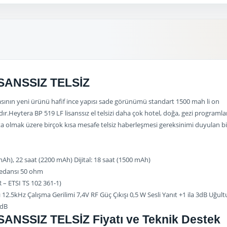
İSANSSIZ TELSİZ
asının yeni ürünü hafif ince yapısı sade görünümü standart 1500 mah li on
dır.
Heytera BP 519 LF lisanssız el telsizi daha çok hotel, doğa, gezi programlar
aşta olmak üzere birçok kısa mesafe telsiz haberleşmesi gereksinimi duyulan b
h), 22 saat (2200 mAh) Dijital: 18 saat (1500 mAh)
pedansı 50 ohm
 – ETSI TS 102 361-1)
12.5kHz Çalışma Gerilimi 7,4V RF Güç Çıkışı 0,5 W Sesli Yanıt +1 ila 3dB Uğult
4dB
ANSSIZ TELSİZ Fiyatı ve Teknik Destek