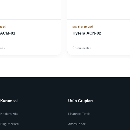
MLERI
SES SISTEMLERI
 ACM-01
Hytera ACN-02
ele
Ürünü incele
Kurumsal
Ürün Grupları
Hakkımızda
Lisanssız Telsiz
Bilgi Merkezi
Aksesuarlar