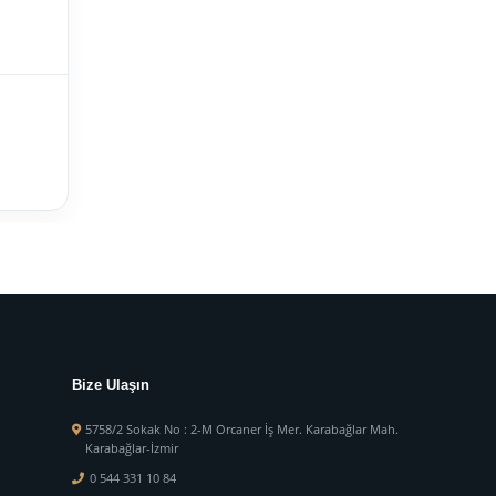
Bize Ulaşın
5758/2 Sokak No : 2-M Orcaner İş Mer. Karabağlar Mah.
Karabağlar-İzmir
0 544 331 10 84