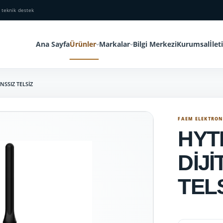
 teknik destek
Ana Sayfa
Ürünler
Markalar
Bilgi Merkezi
Kurumsal
İlet
ANSSIZ TELSİZ
FAEM ELEKTRO
HYT
DİJİ
TEL