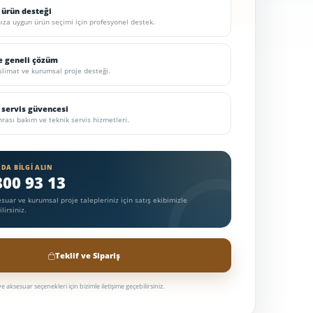
ürün desteği
nıza uygun ürün seçimi için profesyonel destek.
e geneli çözüm
eslimat ve kurumsal proje desteği.
 servis güvencesi
rası bakım ve teknik servis hizmetleri.
DA BILGI ALIN
800 93 13
sesuar ve kurumsal proje talepleriniz için satış ekibimizle
lirsiniz.
Teklif ve Sipariş
 aksesuar seçenekleri için bizimle iletişime geçebilirsiniz.