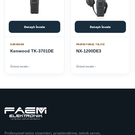
Detaylı İncele
Detaylı İncele
KENWOOD
PROFESYONEL TELSIZ
Kenwood TK-3701DE
NX-1200DE3
Ürünü incele
Ürünü incele
Profesyonel telsiz sistemleri, projelendirme, teknik servis,