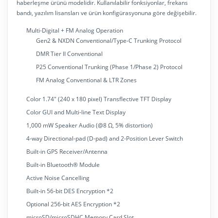
haberleşme ürünü modelidir. Kullanılabilir fonksiyonlar, frekans
bandı, yazılım lisansları ve ürün konfigürasyonuna göre değişebilir.
Multi-Digital + FM Analog Operation
Gen2 & NXDN Conventional/Type-C Trunking Protocol
DMR Tier II Conventional
P25 Conventional Trunking (Phase 1/Phase 2) Protocol
FM Analog Conventional & LTR Zones
Color 1.74" (240 x 180 pixel) Transflective TFT Display
Color GUI and Multi-line Text Display
1,000 mW Speaker Audio (@8 Ω, 5% distortion)
4-way Directional-pad (D-pad) and 2-Position Lever Switch
Built-in GPS Receiver/Antenna
Built-in Bluetooth® Module
Active Noise Cancelling
Built-in 56-bit DES Encryption
*2
Optional 256-bit AES Encryption
*2
microSD/microSDHC Memory Card Slot