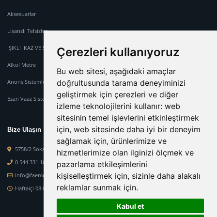
Aksesuarlar
Lisanslı Telsizler
IŞIKLI İKAZ VE SİREN SİSTEMİ
Çerezleri kullanıyoruz
Alkol Metre
Bu web sitesi, aşağıdaki amaçlar
Anons Sistemleri
doğrultusunda tarama deneyiminizi
geliştirmek için çerezleri ve diğer
Ezan Vaaz Sistemleri
izleme teknolojilerini kullanır:
web
sitesinin temel işlevlerini etkinleştirmek
için
,
web sitesinde daha iyi bir deneyim
Bize Ulaşın
sağlamak için
,
ürünlerimize ve
5758/2 Sokak No : 2-M Orcaner İş Mer. Karabağlar Mah. Karabağlar-İzmir
hizmetlerimize olan ilginizi ölçmek ve
0 544 331 10 84
pazarlama etkileşimlerini
kişiselleştirmek için
,
sizinle daha alakalı
info@faemelektronik.com
reklamlar sunmak için
.
Haftaiçi 08.00 - 19.00 - Haftasonu 08.00 - 15.00
Kabul et