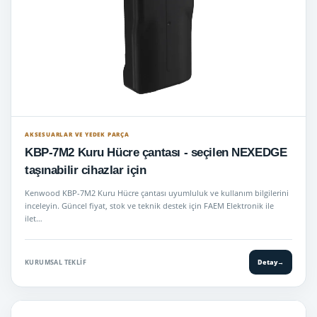
AKSESUARLAR VE YEDEK PARÇA
KBP-7M2 Kuru Hücre çantası - seçilen NEXEDGE
taşınabilir cihazlar için
Kenwood KBP-7M2 Kuru Hücre çantası uyumluluk ve kullanım bilgilerini
inceleyin. Güncel fiyat, stok ve teknik destek için FAEM Elektronik ile
ilet…
KURUMSAL TEKLIF
Detay
→