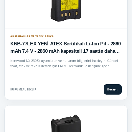
AKSESUARLAR VE YEDEK PARÇA
KNB-77LEX YENİ ATEX Sertifikalı Li-Ion Pil - 2860
mAh 7.4 V - 2860 mAh kapasiteli 17 saatte daha
uzun pil ömrü sağlayan NX-230EX - 330EX
Kenwood NX-230EX uyumluluk ve kullanım bilgilerini inceleyin. Güncel
taşınabilir Telsizlar için yüksek kapasiteli ATEX ve
fiyat, stok ve teknik destek için FAEM Elektronik ile iletişime geçin.
IECEx sertifikalı Kendinden Emniyetli Li-ion pil
paketi.
KURUMSAL TEKLIF
Detay
→