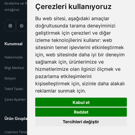
kiralama ve frekans danışmanlığında güvenilir çözüm
Çerezleri kullanıyoruz
ortağınız.
Bu web sitesi, aşağıdaki amaçlar
doğrultusunda tarama deneyiminizi
geliştirmek için çerezleri ve diğer
izleme teknolojilerini kullanır:
web
Kurumsal
sitesinin temel işlevlerini etkinleştirmek
için
,
web sitesinde daha iyi bir deneyim
Hakkımızda
sağlamak için
,
ürünlerimize ve
Bilgi Merkezi
hizmetlerimize olan ilginizi ölçmek ve
pazarlama etkileşimlerini
İletişim
kişiselleştirmek için
,
sizinle daha alakalı
Teklif Talebi
reklamlar sunmak için
.
Çerez Ayarları
Kabul et
Reddet
Ürün Grupları
Tercihleri değiştir
Lisanssız Telsiz