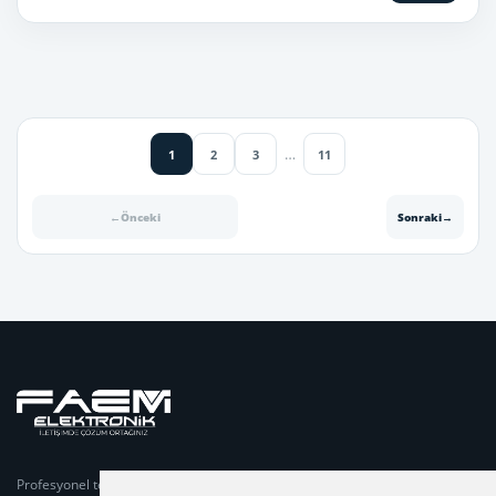
…
1
2
3
11
←
Önceki
Sonraki
→
Profesyonel telsiz sistemleri, projelendirme, teknik servis,