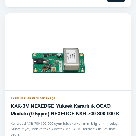
AKSESUARLAR VE YEDEK PARÇA
KXK-3M NEXEDGE Yüksek Kararlılık OCXO
Modülü (0.5ppm) NEXEDGE NXR-700-800-900 K
sürümlü Tekrarlayıcılara 6.25KHz işlevselliği ekler
Kenwood NXR-700-800-900 uyumluluk ve kullanım bilgilerini inceleyin.
Güncel fiyat, stok ve teknik destek için FAEM Elektronik ile iletişime
geçin…