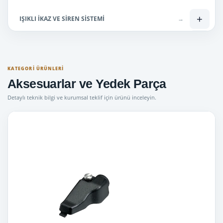
+
IŞIKLI İKAZ VE SİREN SİSTEMİ
→
+
Lisanslı Telsizler
→
+
Lisanssız Telsiz
→
KATEGORI ÜRÜNLERI
Aksesuarlar ve Yedek Parça
Mini Tepe Lambaları
→
Detaylı teknik bilgi ve kurumsal teklif için ürünü inceleyin.
Uyuşturucu Ölçüm Cihazları
→
Bas Konuş telsiz ( SİM kartlı )
→