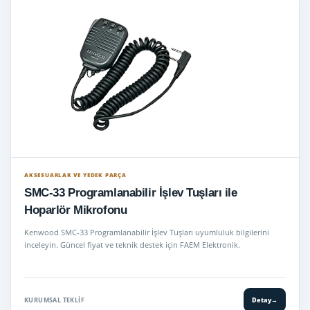
AKSESUARLAR VE YEDEK PARÇA
SMC-33 Programlanabilir İşlev Tuşları ile
Hoparlör Mikrofonu
Kenwood SMC-33 Programlanabilir İşlev Tuşları uyumluluk bilgilerini
inceleyin. Güncel fiyat ve teknik destek için FAEM Elektronik.
KURUMSAL TEKLIF
Detay
→