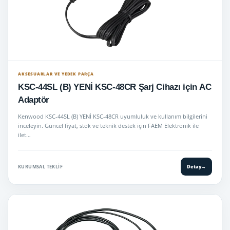
AKSESUARLAR VE YEDEK PARÇA
KSC-44SL (B) YENİ KSC-48CR Şarj Cihazı için AC
Adaptör
Kenwood KSC-44SL (B) YENİ KSC-48CR uyumluluk ve kullanım bilgilerini
inceleyin. Güncel fiyat, stok ve teknik destek için FAEM Elektronik ile
ilet…
KURUMSAL TEKLIF
Detay
→