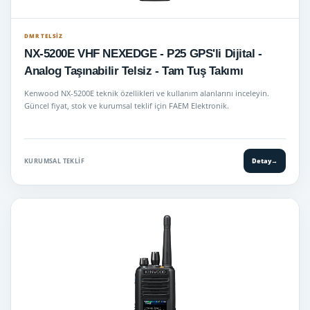
DMR TELSIZ
NX-5200E VHF NEXEDGE - P25 GPS'li Dijital -
Analog Taşınabilir Telsiz - Tam Tuş Takımı
Kenwood NX-5200E teknik özellikleri ve kullanım alanlarını inceleyin.
Güncel fiyat, stok ve kurumsal teklif için FAEM Elektronik.
KURUMSAL TEKLIF
Detay
→