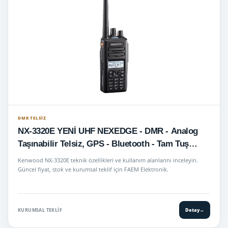
DMR TELSIZ
NX-3320E YENİ UHF NEXEDGE - DMR - Analog
Taşınabilir Telsiz, GPS - Bluetooth - Tam Tuş
Takımı
Kenwood NX-3320E teknik özellikleri ve kullanım alanlarını inceleyin.
Güncel fiyat, stok ve kurumsal teklif için FAEM Elektronik.
KURUMSAL TEKLIF
Detay
→