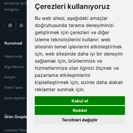
kiralama ve frekans danışmanlığında güvenilir çözüm
Çerezleri kullanıyoruz
ortağınız.
Bu web sitesi, aşağıdaki amaçlar
doğrultusunda tarama deneyiminizi
geliştirmek için çerezleri ve diğer
izleme teknolojilerini kullanır:
web
Kurumsal
sitesinin temel işlevlerini etkinleştirmek
için
,
web sitesinde daha iyi bir deneyim
Hakkımızda
sağlamak için
,
ürünlerimize ve
Bilgi Merkezi
hizmetlerimize olan ilginizi ölçmek ve
pazarlama etkileşimlerini
İletişim
kişiselleştirmek için
,
sizinle daha alakalı
Teklif Talebi
reklamlar sunmak için
.
Çerez Ayarları
Kabul et
Reddet
Ürün Grupları
Tercihleri değiştir
Lisanssız Telsiz