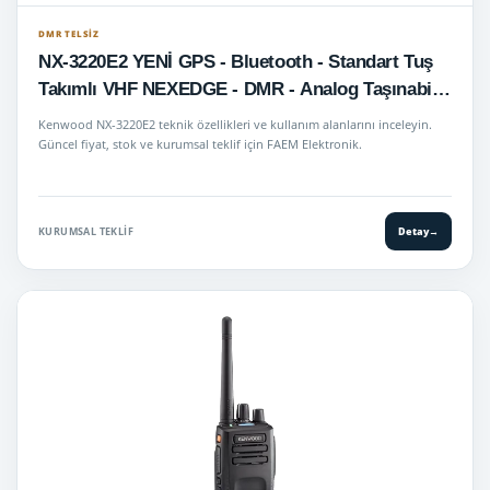
DMR TELSIZ
NX-3220E2 YENİ GPS - Bluetooth - Standart Tuş
Takımlı VHF NEXEDGE - DMR - Analog Taşınabilir
Telsiz
Kenwood NX-3220E2 teknik özellikleri ve kullanım alanlarını inceleyin.
Güncel fiyat, stok ve kurumsal teklif için FAEM Elektronik.
KURUMSAL TEKLIF
Detay
→