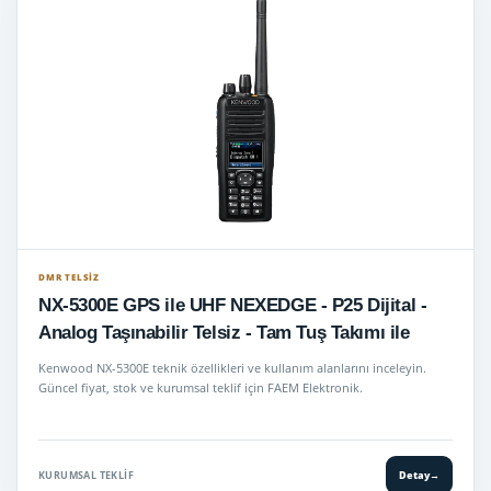
DMR TELSIZ
NX-5300E GPS ile UHF NEXEDGE - P25 Dijital -
Analog Taşınabilir Telsiz - Tam Tuş Takımı ile
Kenwood NX-5300E teknik özellikleri ve kullanım alanlarını inceleyin.
Güncel fiyat, stok ve kurumsal teklif için FAEM Elektronik.
KURUMSAL TEKLIF
Detay
→