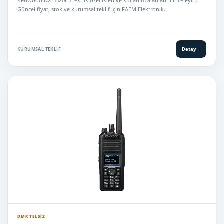
Kenwood NX-3320E3 teknik özellikleri ve kullanım alanlarını inceleyin.
Güncel fiyat, stok ve kurumsal teklif için FAEM Elektronik.
KURUMSAL TEKLIF
Detay
→
DMR TELSIZ