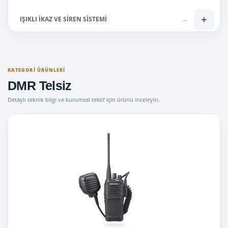
+
IŞIKLI İKAZ VE SİREN SİSTEMİ
→
+
Lisanslı Telsizler
→
+
Lisanssız Telsiz
→
KATEGORI ÜRÜNLERI
DMR Telsiz
Mini Tepe Lambaları
→
Detaylı teknik bilgi ve kurumsal teklif için ürünü inceleyin.
Uyuşturucu Ölçüm Cihazları
→
Bas Konuş telsiz ( SİM kartlı )
→