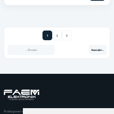
1
2
3
←
Önceki
Sonraki
→
Profesyonel telsiz sistemleri, projelendirme, teknik servis,