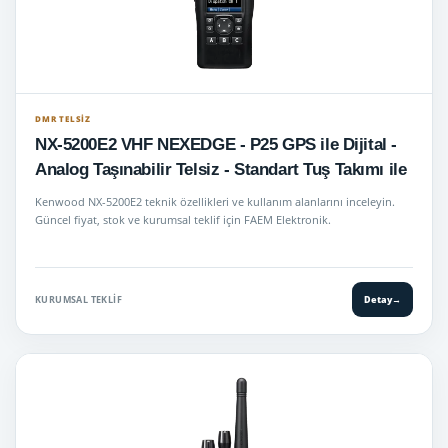
DMR TELSIZ
NX-5200E2 VHF NEXEDGE - P25 GPS ile Dijital -
Analog Taşınabilir Telsiz - Standart Tuş Takımı ile
Kenwood NX-5200E2 teknik özellikleri ve kullanım alanlarını inceleyin.
Güncel fiyat, stok ve kurumsal teklif için FAEM Elektronik.
KURUMSAL TEKLIF
Detay
→