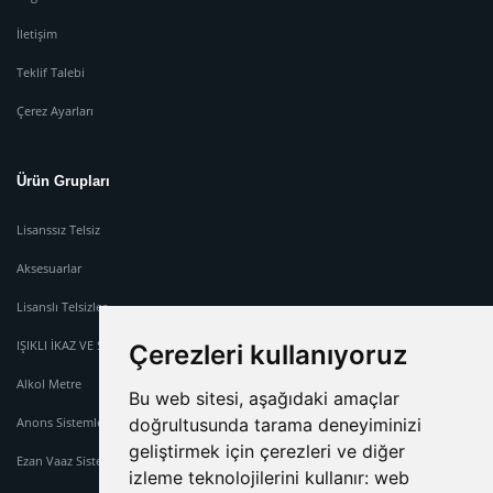
İletişim
Teklif Talebi
Çerez Ayarları
Ürün Grupları
Lisanssız Telsiz
Aksesuarlar
Lisanslı Telsizler
IŞIKLI İKAZ VE SİREN SİSTEMİ
Çerezleri kullanıyoruz
Alkol Metre
Bu web sitesi, aşağıdaki amaçlar
doğrultusunda tarama deneyiminizi
Anons Sistemleri
geliştirmek için çerezleri ve diğer
Ezan Vaaz Sistemleri
izleme teknolojilerini kullanır:
web