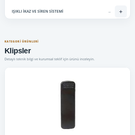
+
IŞIKLI İKAZ VE SİREN SİSTEMİ
→
+
Lisanslı Telsizler
→
+
Lisanssız Telsiz
→
KATEGORI ÜRÜNLERI
Klipsler
Mini Tepe Lambaları
→
Detaylı teknik bilgi ve kurumsal teklif için ürünü inceleyin.
Uyuşturucu Ölçüm Cihazları
→
Bas Konuş telsiz ( SİM kartlı )
→