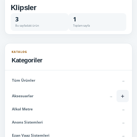
Klipsler
3
1
Bu sayfadaki ürün
Toplam sayfa
KATALOG
Kategoriler
Tüm Ürünler
→
+
Aksesuarlar
→
Alkol Metre
→
Anons Sistemleri
→
Ezan Vaaz Sistemleri
→