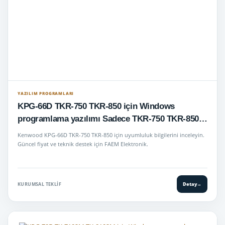
YAZILIM PROGRAMLARI
KPG-66D TKR-750 TKR-850 için Windows
programlama yazılımı Sadece TKR-750 TKR-850
V1 için
Kenwood KPG-66D TKR-750 TKR-850 için uyumluluk bilgilerini inceleyin.
Güncel fiyat ve teknik destek için FAEM Elektronik.
KURUMSAL TEKLIF
Detay
→