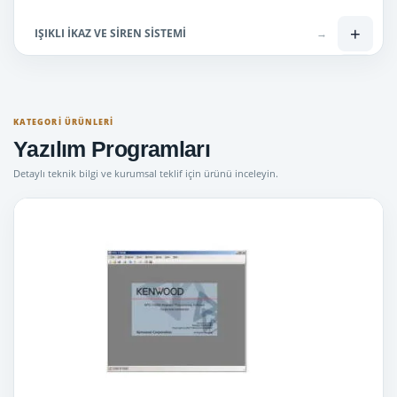
+
IŞIKLI İKAZ VE SİREN SİSTEMİ
→
+
Lisanslı Telsizler
→
+
Lisanssız Telsiz
→
KATEGORI ÜRÜNLERI
Yazılım Programları
Mini Tepe Lambaları
→
Detaylı teknik bilgi ve kurumsal teklif için ürünü inceleyin.
Uyuşturucu Ölçüm Cihazları
→
Bas Konuş telsiz ( SİM kartlı )
→