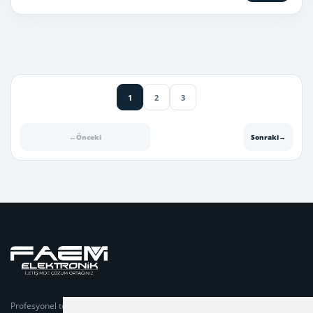
1
2
3
←
Önceki
Sonraki
→
Profesyonel telsiz sistemleri, projelendirme, teknik servis,