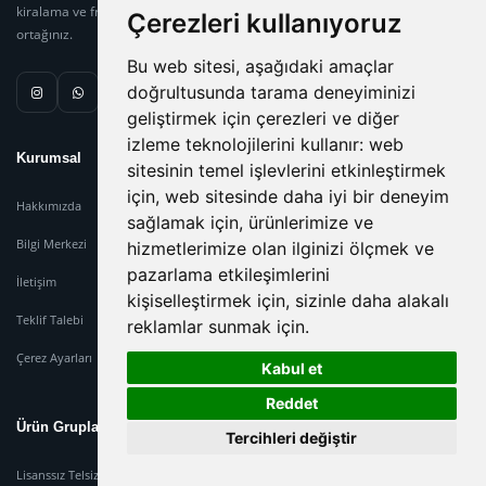
kiralama ve frekans danışmanlığında güvenilir çözüm
Çerezleri kullanıyoruz
ortağınız.
Bu web sitesi, aşağıdaki amaçlar
doğrultusunda tarama deneyiminizi
geliştirmek için çerezleri ve diğer
izleme teknolojilerini kullanır:
web
Kurumsal
sitesinin temel işlevlerini etkinleştirmek
için
,
web sitesinde daha iyi bir deneyim
Hakkımızda
sağlamak için
,
ürünlerimize ve
Bilgi Merkezi
hizmetlerimize olan ilginizi ölçmek ve
pazarlama etkileşimlerini
İletişim
kişiselleştirmek için
,
sizinle daha alakalı
Teklif Talebi
reklamlar sunmak için
.
Çerez Ayarları
Kabul et
Reddet
Ürün Grupları
Tercihleri değiştir
Lisanssız Telsiz