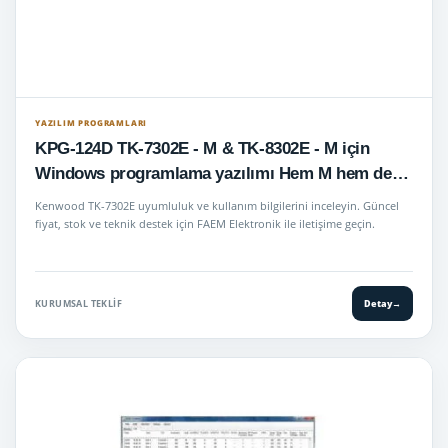
YAZILIM PROGRAMLARI
KPG-124D TK-7302E - M & TK-8302E - M için
Windows programlama yazılımı Hem M hem de
K-versiyon telsizleri kapsar
Kenwood TK-7302E uyumluluk ve kullanım bilgilerini inceleyin. Güncel
fiyat, stok ve teknik destek için FAEM Elektronik ile iletişime geçin.
KURUMSAL TEKLIF
Detay
→