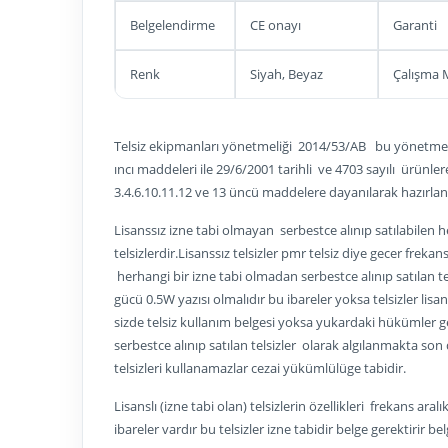
Belgelendirme
CE onayı
Garanti
Renk
Siyah, Beyaz
Çalışma
Telsiz ekipmanları yönetmeliği 2014/53/AB bu yönetmelik
ıncı maddeleri ile 29/6/2001 tarihli ve 4703 sayılı ürün
3.4.6.10.11.12 ve 13 üncü maddelere dayanılarak hazırlan
Lisanssız izne tabi olmayan serbestce alınıp satılabilen he
telsizlerdir.Lisanssız telsizler pmr telsiz diye gecer fr
herhangi bir izne tabi olmadan serbestce alınıp satılan te
gücü 0.5W yazısı olmalıdır bu ibareler yoksa telsizler lis
sizde telsiz kullanım belgesi yoksa yukardaki hükümler ge
serbestce alınıp satılan telsizler olarak algılanmakta son 
telsizleri kullanamazlar cezai yükümlülüge tabidir.
Lisanslı (izne tabi olan) telsizlerin özellikleri frekans ara
ibareler vardır bu telsizler izne tabidir belge gerektirir 