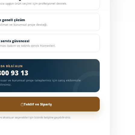
nıza uygun ürün seçimi için profesyonel destek.
e geneli çözüm
eslimat ve kurumsal proje desteği.
 servis güvencesi
rası bakım ve teknik servis hizmetleri.
DA BILGI ALIN
800 93 13
sesuar ve kurumsal proje talepleriniz için satış ekibimizle
lirsiniz.
Teklif ve Sipariş
 aksesuar seçenekleri için bizimle iletişime geçebilirsiniz.