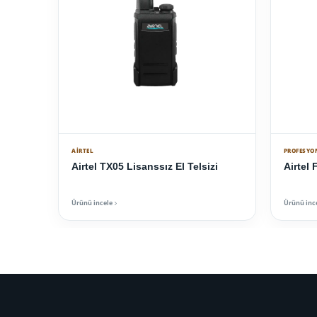
AIRTEL
PROFESYO
Airtel TX05 Lisanssız El Telsizi
Airtel 
Ürünü incele
Ürünü inc