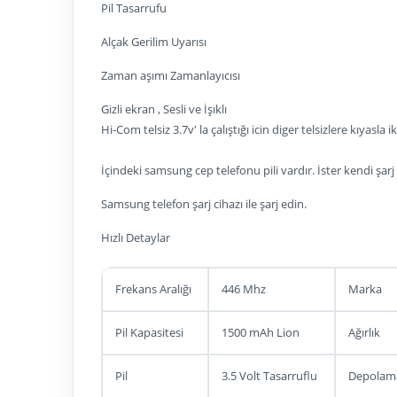
Pil Tasarrufu
Alçak Gerilim Uyarısı
Zaman aşımı Zamanlayıcısı
Gizli ekran , Sesli ve İşıklı
Hi-Com telsiz 3.7v' la çalıştığı icin diger telsizlere kıyasla 
İçindeki samsung cep telefonu pili vardır. İster kendi şarj 
Samsung telefon şarj cihazı ile şarj edin.
Hızlı Detaylar
Frekans Aralığı
446 Mhz
Marka
Pil Kapasitesi
1500 mAh Lion
Ağırlık
Pil
3.5 Volt Tasarruflu
Depolam