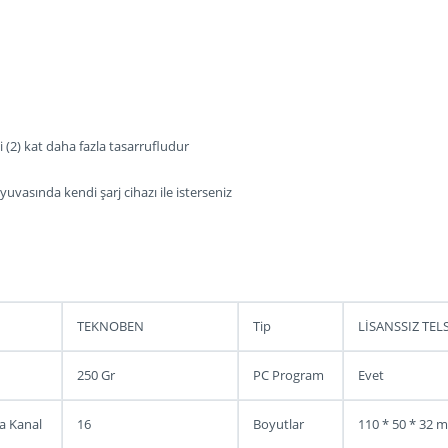
iki (2) kat daha fazla tasarrufludur
yuvasında kendi şarj cihazı ile isterseniz
TEKNOBEN
Tip
LİSANSSIZ TEL
250 Gr
PC Program
Evet
a Kanal
16
Boyutlar
110 * 50 * 32 