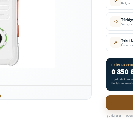
İhtiyacı
Türkiy
Satış, t
Teknik
Ürün son
ÜRÜN HAKKIN
0 850 
Fiyat, stok, ak
iletişime geçebi
Diğer ürün, model ve