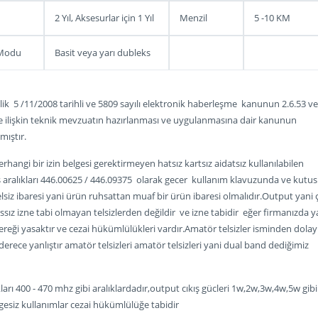
2 Yıl, Aksesurlar için 1 Yıl
Menzil
5 -10 KM
 Modu
Basit veya yarı dubleks
 5 /11/2008 tarihli ve 5809 sayılı elektronik haberleşme kanunun 2.6.53 ve
lere ilişkin teknik mevzuatın hazırlanması ve uygulanmasına dair kanunun
mıştır.
rhangi bir izin belgesi gerektirmeyen hatsız kartsız aidatsız kullanılabilen
ekans aralıkları 446.00625 / 446.09375 olarak gecer kullanım klavuzunda ve kut
lsiz ibaresi yani ürün ruhsattan muaf bir ürün ibaresi olmalıdır.Output yani ç
anssız izne tabi olmayan telsizlerden değildir ve izne tabidir eğer firmanızda 
reği yasaktır ve cezai hükümlülükleri vardır.Amatör telsizler isminden dolay
derece yanlıştır amatör telsizleri amatör telsizleri yani dual band dediğimiz
lıkları 400 - 470 mhz gibi aralıklardadır,output cıkış gücleri 1w,2w,3w,4w,5w gibi
belgesiz kullanımlar cezai hükümlülüğe tabidir