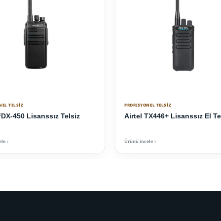
NEL TELSIZ
PROFESYONEL TELSIZ
FDX-450 Lisanssız Telsiz
Airtel TX446+ Lisanssız El Te
ele
Ürünü incele