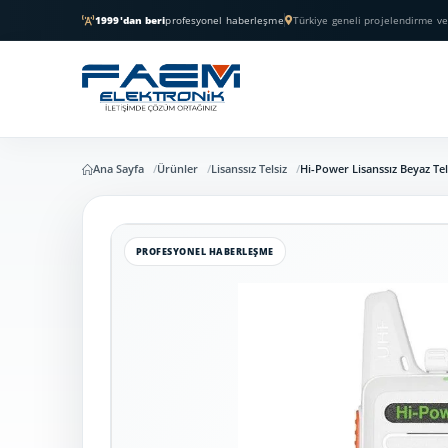
1999'dan beri
profesyonel haberleşme
Türkiye geneli projelendirme ve
Ana Sayfa
Ürünler
Lisanssız Telsiz
Hi-Power Lisanssız Beyaz Tel
PROFESYONEL HABERLEŞME