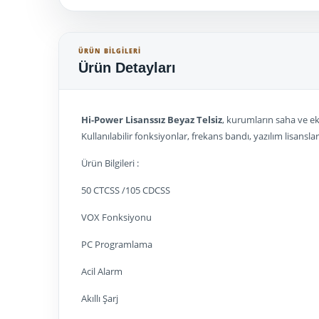
ÜRÜN BILGILERI
Ürün Detayları
Hi-Power Lisanssız Beyaz Telsiz
, kurumların saha ve eki
Kullanılabilir fonksiyonlar, frekans bandı, yazılım lisans
Ürün Bilgileri :
50 CTCSS /105 CDCSS
VOX Fonksiyonu
PC Programlama
Acil Alarm
Akıllı Şarj