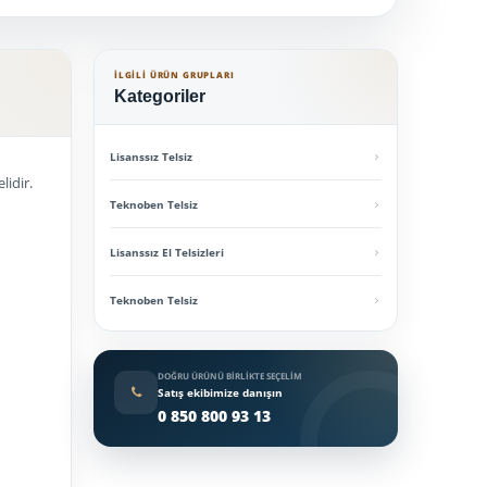
İLGILI ÜRÜN GRUPLARI
Kategoriler
Lisanssız Telsiz
lidir.
Teknoben Telsiz
Lisanssız El Telsizleri
Teknoben Telsiz
DOĞRU ÜRÜNÜ BIRLIKTE SEÇELIM
Satış ekibimize danışın
0 850 800 93 13