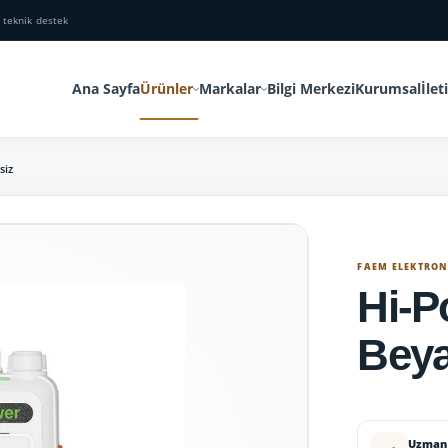
 teknik destek
Ana Sayfa
Ürünler
Markalar
Bilgi Merkezi
Kurumsal
İlet
siz
FAEM ELEKTRO
Hi-P
Beya
Uzman 