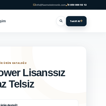
info@faemelektronik.com
0 850 800 93 13
işim
Teklif Al
NIK ÜRÜN KATALOĞU
ower Lisanssız
z Telsiz
ürün desteği