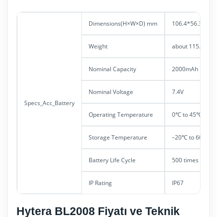
Dimensions(H×W×D) mm
106.4*56.3*18.
Weight
about 115.0g
Nominal Capacity
2000mAh
Nominal Voltage
7.4V
Specs_Acc_Battery
Operating Temperature
0℃ to 45℃(char
Storage Temperature
–20℃ to 60℃ (fo
Battery Life Cycle
500 times
IP Rating
IP67
Hytera BL2008 Fiyatı ve Teknik