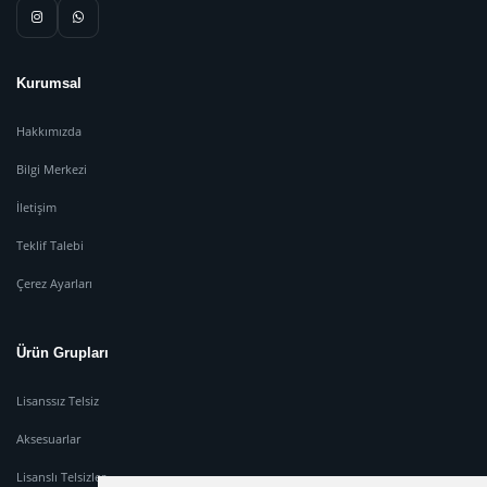
Kurumsal
Hakkımızda
Bilgi Merkezi
İletişim
Teklif Talebi
Çerez Ayarları
Ürün Grupları
Lisanssız Telsiz
Aksesuarlar
Lisanslı Telsizler