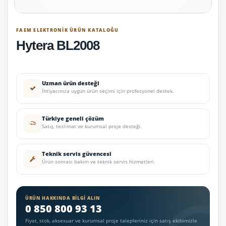
FAEM ELEKTRONIK ÜRÜN KATALOĞU
Hytera BL2008
Uzman ürün desteği
İhtiyacınıza uygun ürün seçimi için profesyonel destek.
Türkiye geneli çözüm
Satış, teslimat ve kurumsal proje desteği.
Teknik servis güvencesi
Ürün sonrası bakım ve teknik servis hizmetleri.
ÜRÜN HAKKINDA BILGI ALIN
0 850 800 93 13
Fiyat, stok, aksesuar ve kurumsal proje talepleriniz için satış ekibimizle