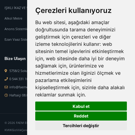
IŞIKLI İKAZ VE SİREN SİSTEMİ
Çerezleri kullanıyoruz
Alkol Metre
Bu web sitesi, aşağıdaki amaçlar
Anons Sistemleri
doğrultusunda tarama deneyiminizi
geliştirmek için çerezleri ve diğer
Ezan Vaaz Sistemleri
izleme teknolojilerini kullanır:
web
sitesinin temel işlevlerini etkinleştirmek
için
,
web sitesinde daha iyi bir deneyim
Bize Ulaşın
sağlamak için
,
ürünlerimize ve
5758/2 Sokak No : 2-M Orcaner İş Mer. Karabağlar Mah. Karabağlar-İzmir
hizmetlerimize olan ilginizi ölçmek ve
0 544 331 10 84
pazarlama etkileşimlerini
kişiselleştirmek için
,
sizinle daha alakalı
info@faemelektronik.com
reklamlar sunmak için
.
Haftaiçi 08.00 - 19.00 - Haftasonu 08.00 - 15.00
Kabul et
Reddet
© 2026 FAEM Elektronik. Tüm hakları saklıdır.
Tercihleri değiştir
KVKK
Gizlilik
Çerez Politikası