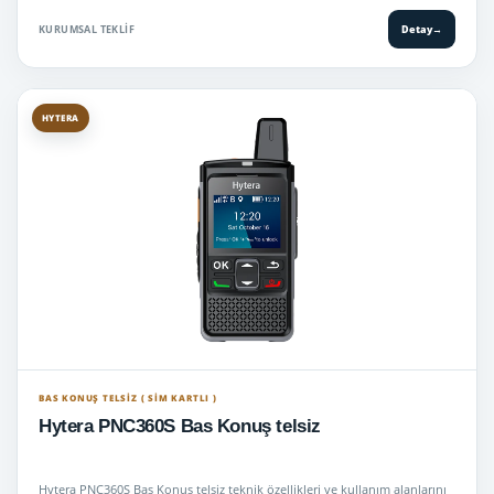
KURUMSAL TEKLIF
Detay
→
HYTERA
BAS KONUŞ TELSIZ ( SİM KARTLI )
Hytera PNC360S Bas Konuş telsiz
Hytera PNC360S Bas Konuş telsiz teknik özellikleri ve kullanım alanlarını