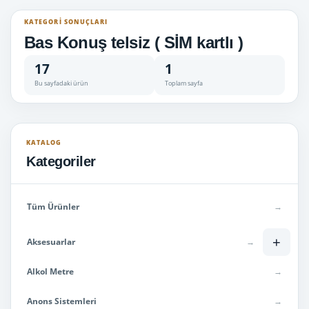
KATEGORI SONUÇLARI
Bas Konuş telsiz ( SİM kartlı )
17
1
Bu sayfadaki ürün
Toplam sayfa
KATALOG
Kategoriler
Tüm Ürünler
→
+
Aksesuarlar
→
Alkol Metre
→
Anons Sistemleri
→