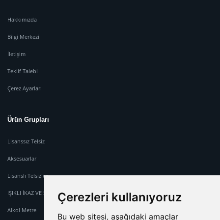
Hakkımızda
Bilgi Merkezi
İletişim
Teklif Talebi
Çerez Ayarları
Ürün Grupları
Lisanssız Telsiz
Aksesuarlar
Lisanslı Telsizler
IŞIKLI İKAZ VE SİREN SİSTEMİ
Çerezleri kullanıyoruz
Alkol Metre
Bu web sitesi, aşağıdaki amaçlar