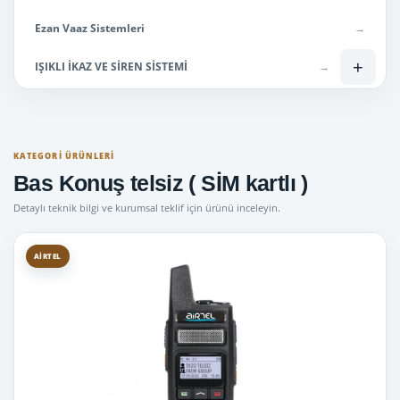
Ezan Vaaz Sistemleri
→
+
IŞIKLI İKAZ VE SİREN SİSTEMİ
→
+
Lisanslı Telsizler
→
+
Lisanssız Telsiz
→
KATEGORI ÜRÜNLERI
Bas Konuş telsiz ( SİM kartlı )
Mini Tepe Lambaları
→
Detaylı teknik bilgi ve kurumsal teklif için ürünü inceleyin.
Uyuşturucu Ölçüm Cihazları
→
Bas Konuş telsiz ( SİM kartlı )
→
AIRTEL